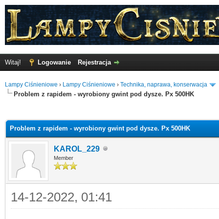
Witaj!
Logowanie
Rejestracja
Lampy Ciśnieniowe
›
Lampy Ciśnieniowe
›
Technika, naprawa, konserwacja
Problem z rapidem - wyrobiony gwint pod dysze. Px 500HK
o
Problem z rapidem - wyrobiony gwint pod dysze. Px 500HK
KAROL_229
Member
14-12-2022, 01:41