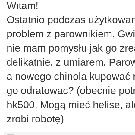
Witam!
Ostatnio podczas użytkowa
problem z parownikiem. Gwin
nie mam pomysłu jak go zr
delikatnie, z umiarem. Paro
a nowego chinola kupować n
go odratowac? (obecnie pot
hk500. Mogą mieć helise, a
zrobi robotę)