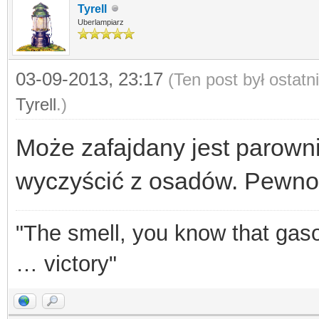
Tyrell
Uberlampiarz
03-09-2013, 23:17
(Ten post był ostat
Tyrell
.)
Może zafajdany jest parown
wyczyścić z osadów. Pewno 
"The smell, you know that gasol
… victory"