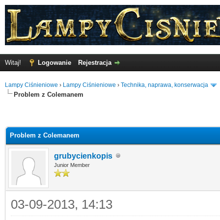
Witaj!
Logowanie
Rejestracja
Lampy Ciśnieniowe
›
Lampy Ciśnieniowe
›
Technika, naprawa, konserwacja
Problem z Colemanem
Problem z Colemanem
grubycienkopis
Junior Member
03-09-2013, 14:13