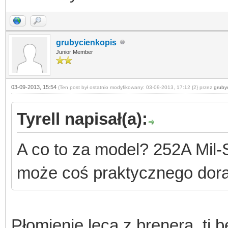
grubycienkopis
Junior Member
03-09-2013, 15:54
(Ten post był ostatnio modyfikowany: 03-09-2013, 17:12 {2} przez
gruby
Tyrell napisał(a):
A co to za model? 252A Mil-
może coś praktycznego dorad
Płomienie lecą z brenera, tj 