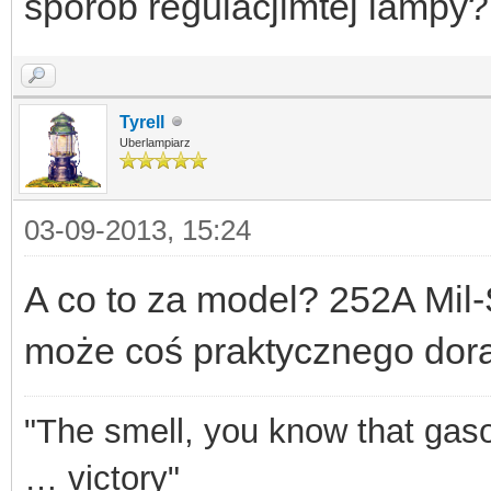
sporób regulacjimtej lampy
Tyrell
Uberlampiarz
03-09-2013, 15:24
A co to za model? 252A Mil-
może coś praktycznego dora
"The smell, you know that gasol
… victory"