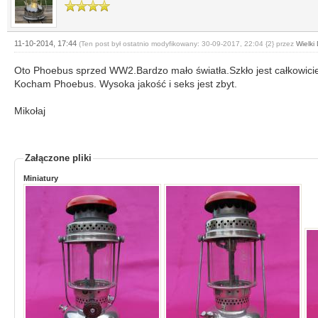
11-10-2014, 17:44
(Ten post był ostatnio modyfikowany: 30-09-2017, 22:04 {2} przez
Wielki
Oto Phoebus sprzed WW2.Bardzo mało światła.Szkło jest całkowicie i
Kocham Phoebus. Wysoka jakość i seks jest zbyt.
Mikołaj
Załączone pliki
Miniatury