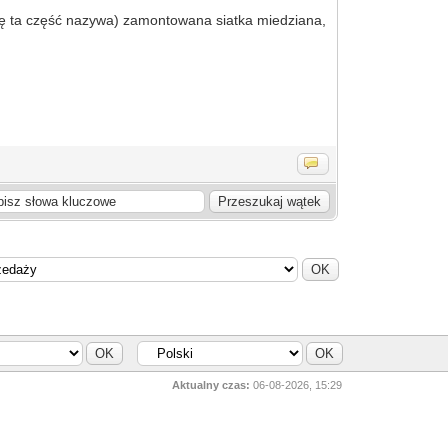
się ta część nazywa) zamontowana siatka miedziana,
Aktualny czas:
06-08-2026, 15:29