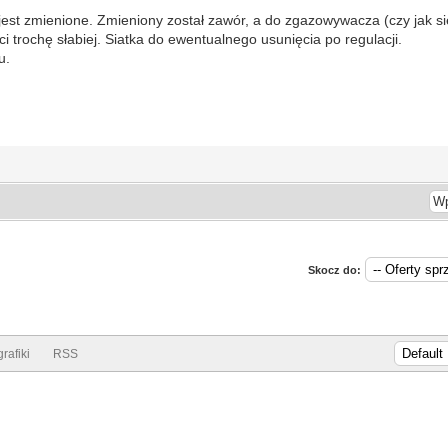
o jest zmienione. Zmieniony został zawór, a do zgazowywacza (czy jak 
i trochę słabiej. Siatka do ewentualnego usunięcia po regulacji.
u.
Skocz do:
rafiki
RSS