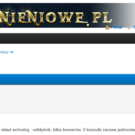
Portal
edaży
kład wchodzą : odbłyśnik, kilka brenerów, 3 koszulki żarowe jednoo