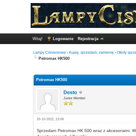
Witaj!
Logowanie
Rejestracja
Lampy Ciśnieniowe
›
Kupię, sprzedam, zamienię
›
Oferty sprz
Petromax HK500
0 Głosów - 0 Średnio
1
2
3
4
5
Petromax HK500
Desto
Junior Member
25-10-2022, 23:08
Sprzedam Petromax HK 500 wraz z akcesoriami. W s