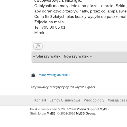
dwuotworowych, kilka iglic.
Odbłyśnik ma mały defekt na górze - otarcie. Szkł
aby ograniczyć przepływ nafty, przez co lampa świec
Cena 850 złotych plus koszty wysyłki do paczkomat
Zdjęcia na maila.
Tel. 795 00 85 01
Mirek
«
Starszy wątek
|
Nowszy wątek
»
Pokaż wersję do druku
Użytkownicy przeglądający ten wątek: 1 gości
Kontakt
Lampy Ciśnieniowe
Wróć do góry
Wersja bez g
Polskie tłumaczenie © 2007-2026
Polski Support MyBB
Silnik forum
MyBB
, © 2002-2026
MyBB Group
.