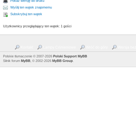
Pokaż wersję do druku
Wyślij ten wątek znajomemu
Subskrybuj ten wątek
Użytkownicy przeglądający ten wątek: 1 gości
Kontakt
Lampy Ciśnieniowe
Wróć do góry
Wersja bez 
Polskie tłumaczenie © 2007-2026
Polski Support MyBB
Silnik forum
MyBB
, © 2002-2026
MyBB Group
.