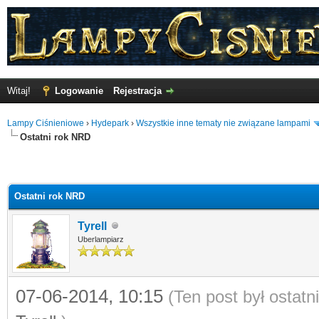
Witaj!
Logowanie
Rejestracja
Lampy Ciśnieniowe
›
Hydepark
›
Wszystkie inne tematy nie związane lampami
Ostatni rok NRD
Ostatni rok NRD
Tyrell
Uberlampiarz
07-06-2014, 10:15
(Ten post był ostat