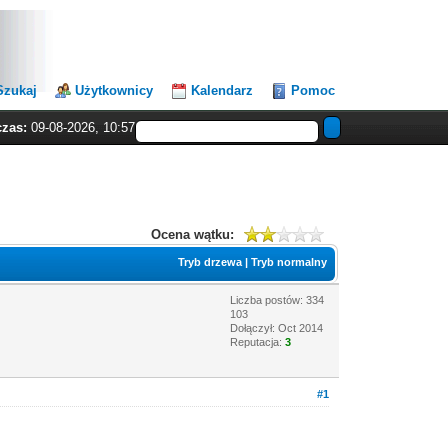
Szukaj
Użytkownicy
Kalendarz
Pomoc
czas:
09-08-2026, 10:57
Ocena wątku:
Tryb drzewa
|
Tryb normalny
Liczba postów: 334
103
Dołączył: Oct 2014
Reputacja:
3
#1