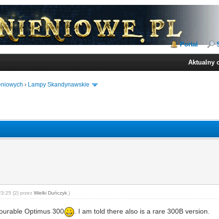
Portal
Aktualny 
ieniowych
›
Lampy Skandynawskie
23:25 {2} przez
Wielki Duńczyk
.)
onourable Optimus 300
. I am told there also is a rare 300B version.