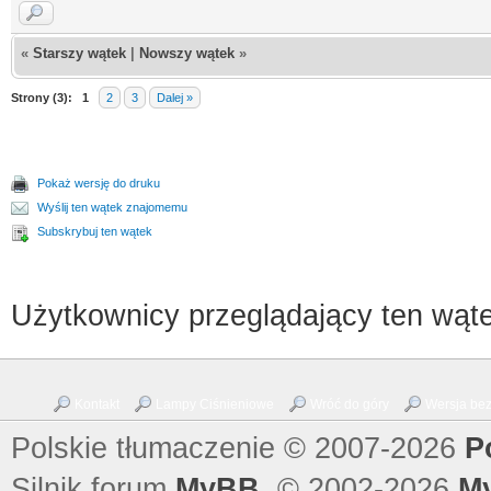
«
Starszy wątek
|
Nowszy wątek
»
Strony (3):
1
2
3
Dalej »
Pokaż wersję do druku
Wyślij ten wątek znajomemu
Subskrybuj ten wątek
Użytkownicy przeglądający ten wąte
Kontakt
Lampy Ciśnieniowe
Wróć do góry
Wersja bez 
Polskie tłumaczenie © 2007-2026
P
Silnik forum
MyBB
, © 2002-2026
M