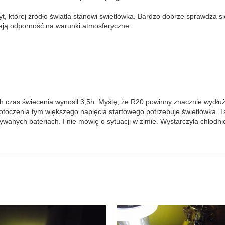
tórej źródło światła stanowi świetlówka. Bardzo dobrze sprawdza się
iają odporność na warunki atmosferyczne.
zas świecenia wynosił 3,5h. Myślę, że R20 powinny znacznie wydłużyć
toczenia tym większego napięcia startowego potrzebuje świetlówka. Ta
żywanych bateriach. I nie mówię o sytuacji w zimie. Wystarczyła chłodnie