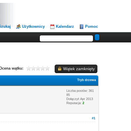
Szukaj
Użytkownicy
Kalendarz
Pomoc
Ocena wątku:
Wątek zamknięty
Tryb drzewa
Liczba postów: 361
85
Dołączył: Apr 2013
Reputacja:
2
#1