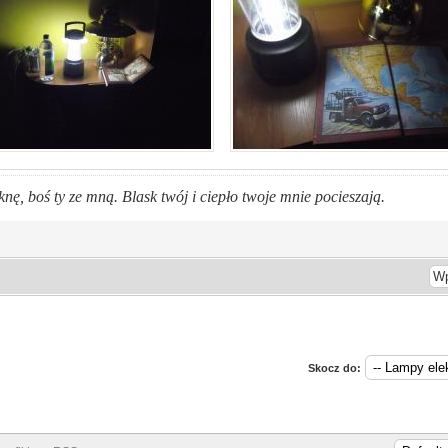
nę, boś ty ze mną. Blask twój i ciepło twoje mnie pocieszają.
Skocz do: