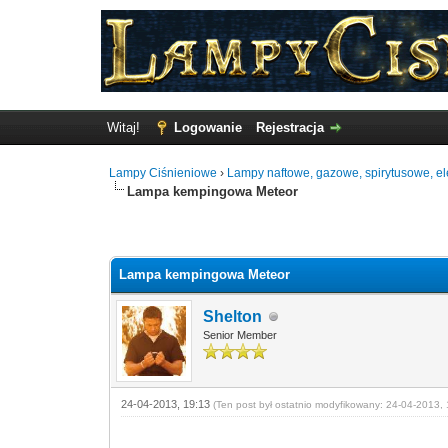
Witaj!
Logowanie
Rejestracja
Lampy Ciśnieniowe
›
Lampy naftowe, gazowe, spirytusowe, ele
Lampa kempingowa Meteor
Głosów - 0 Średnio
Lampa kempingowa Meteor
Shelton
Senior Member
24-04-2013, 19:13
(Ten post był ostatnio modyfikowany: 24-04-2013, 