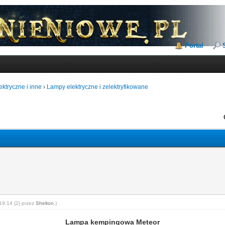
Portal
ktryczne i inne
›
Lampy elektryczne i zelektryfikowane
19:14 {2} przez
Shelton
.)
Lampa kempingowa Meteor