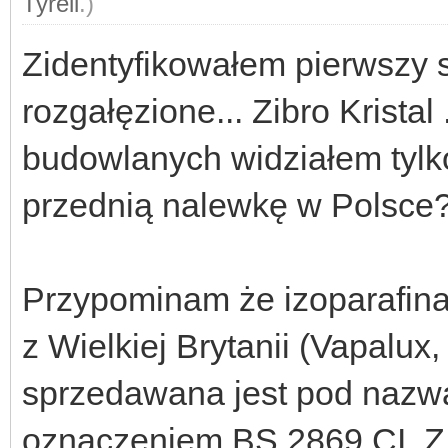
Tyrell
.)
Zidentyfikowałem pierwszy 
rozgałęzione... Zibro Krista
budowlanych widziałem tylko 
przednią nalewkę w Polsce
Przypominam że izoparafina
z Wielkiej Brytanii (Vapalux,
sprzedawana jest pod nazwą
oznaczeniem BS 2869 CI. Z