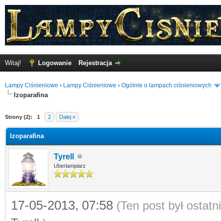
Witaj!
Logowanie
Rejestracja
Lampy Ciśnieniowe
›
Lampy Ciśnieniowe
›
Ogólnie o lampach ciśnieniowych
Izoparafina
Strony (2):
1
2
Dalej »
Izoparafina
Tyrell
Uberlampiarz
17-05-2013, 07:58
(Ten post był ostat