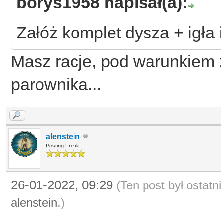
borys1958 napisał(a):
Załóż komplet dysza + igła 
Masz racje, pod warunkiem 
parownika...
alenstein
Posting Freak
26-01-2022, 09:29
(Ten post był ostat
alenstein
.)