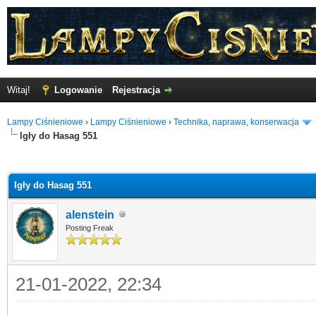
Witaj!
Logowanie
Rejestracja
Lampy Ciśnieniowe
›
Lampy Ciśnieniowe
›
Technika, naprawa, konserwacja
Igły do Hasag 551
o
Igły do Hasag 551
alenstein
Posting Freak
21-01-2022, 22:34