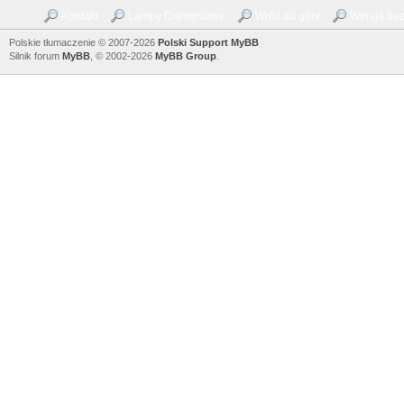
Kontakt
Lampy Ciśnieniowe
Wróć do góry
Wersja bez 
Polskie tłumaczenie © 2007-2026
Polski Support MyBB
Silnik forum
MyBB
, © 2002-2026
MyBB Group
.