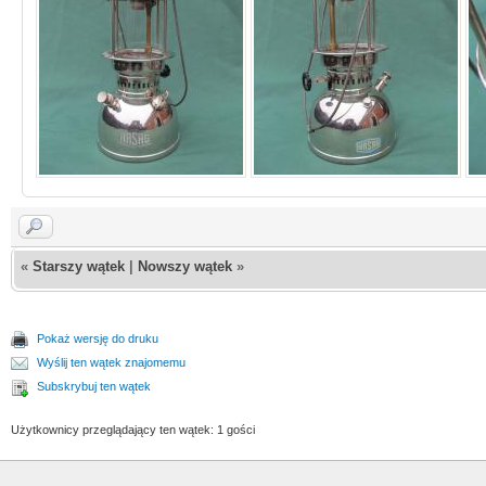
«
Starszy wątek
|
Nowszy wątek
»
Pokaż wersję do druku
Wyślij ten wątek znajomemu
Subskrybuj ten wątek
Użytkownicy przeglądający ten wątek: 1 gości