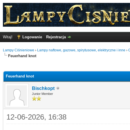
Witaj!
Logowanie
Rejestracja
Lampy Ciśnieniowe
›
Lampy naftowe, gazowe, spirytusowe, elektryczne i inne
›
O
Feuerhand knot
o
Feuerhand knot
Bischkopt
Junior Member
12-06-2026, 16:38