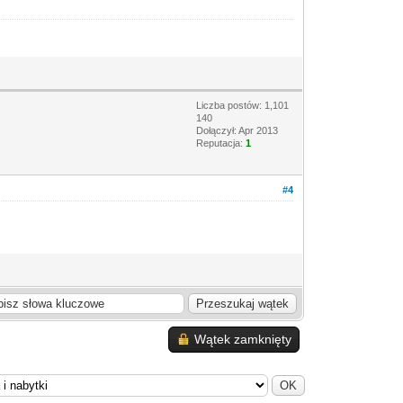
Liczba postów: 1,101
140
Dołączył: Apr 2013
Reputacja:
1
#4
Wątek zamknięty