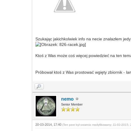
Szukając jakichkolwiek info na necie znalazłem jed
Ktoś z Was może coś więcej powiedzieć na ten temat 
Próbował ktoś z Was prostować wgięty zbiornik - la
nemo
Senior Member
20-03-2014, 17:40
(Ten post był ostatnio modyfikowany: 11-02-2015, 