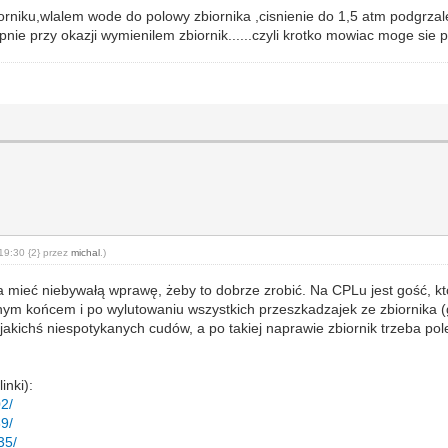
rniku,wlalem wode do polowy zbiornika ,cisnienie do 1,5 atm podgrza
nie przy okazji wymienilem zbiornik......czyli krotko mowiac moge sie 
19:30 {2} przez
michal
.)
a mieć niebywałą wprawę, żeby to dobrze zrobić. Na CPLu jest gość, kt
ym końcem i po wylutowaniu wszystkich przeszkadzajek ze zbiornika (g
la jakichś niespotykanych cudów, a po takiej naprawie zbiornik trzeba
inki):
02/
39/
35/