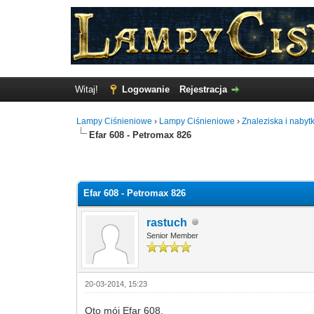
Witaj!
Logowanie
Rejestracja
Lampy Ciśnieniowe
›
Lampy Ciśnieniowe
›
Znaleziska i nabytk
Efar 608 - Petromax 826
Głosów - 0 Średnio
Efar 608 - Petromax 826
rastuch
Senior Member
20-03-2014, 15:23
Oto mój Efar 608.