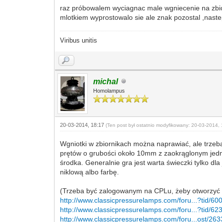
raz próbowalem wyciagnac male wgniecenie na zbio
mlotkiem wyprostowalo sie ale znak pozostal ,nastep
Viribus unitis
michal
Homolampus
20-03-2014, 18:17
(Ten post był ostatnio modyfikowany: 20-03-2014, 
Wgniotki w zbiornikach można naprawiać, ale trzeb
prętów o grubości około 10mm z zaokrąglonym jedn
środka. Generalnie gra jest warta świeczki tylko d
niklową albo farbę.
(Trzeba być zalogowanym na CPLu, żeby otworzyć l
http://www.classicpressurelamps.com/foru...?tid/60
http://www.classicpressurelamps.com/foru...?tid/62
http://www.classicpressurelamps.com/foru...ost/263