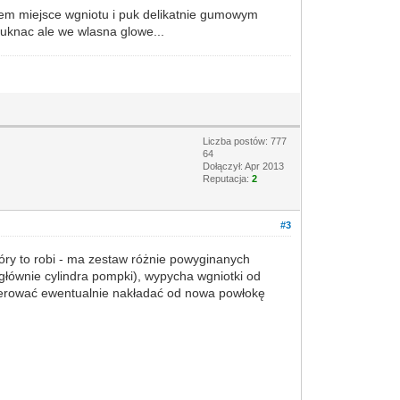
lem miejsce wgniotu i puk delikatnie gumowym
puknac ale we wlasna glowe...
Liczba postów: 777
64
Dołączył: Apr 2013
Reputacja:
2
#3
óry to robi - ma zestaw różnie powyginanych
łównie cylindra pompki), wypycha wgniotki od
 polerować ewentualnie nakładać od nowa powłokę