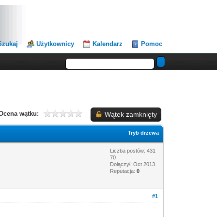
Szukaj
Użytkownicy
Kalendarz
Pomoc
Ocena wątku:
Wątek zamknięty
Tryb drzewa
Liczba postów: 431
70
Dołączył: Oct 2013
Reputacja:
0
#1