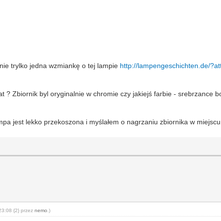
ynie trylko jedna wzmiankę o tej lampie
http://lampengeschichten.de/?a
? Zbiornik byl oryginalnie w chromie czy jakiejś farbie - srebrzance b
mpa jest lekko przekoszona i myślałem o nagrzaniu zbiornika w miejscu 
23:08 {2} przez
nemo
.)