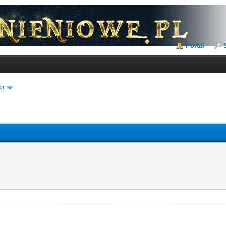
Portal
ji