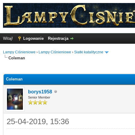
Witaj!
Logowanie
Rejestracja
Lampy Ciśnieniowe
›
Lampy Ciśnieniowe
›
Siatki katalityczne
Coleman
o
Coleman
borys1958
Senior Member
25-04-2019, 15:36