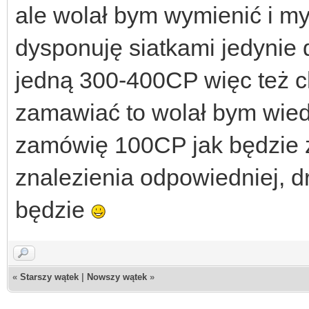
ale wolał bym wymienić i m
dysponuję siatkami jedynie
jedną 300-400CP więc też 
zamawiać to wolał bym wied
zamówię 100CP jak będzie z
znalezienia odpowiedniej, d
będzie
«
Starszy wątek
|
Nowszy wątek
»