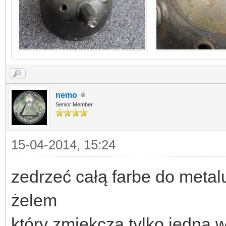
nemo
Senior Member
15-04-2014, 15:24
zedrzeć całą farbe do metal
żelem
który zmiękcza tylko jedna w