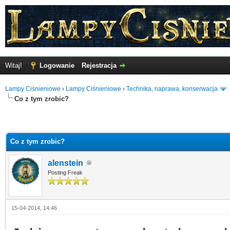
Witaj!
Logowanie
Rejestracja
Lampy Ciśnieniowe
›
Lampy Ciśnieniowe
›
Technika, naprawa, konserwacja
Co z tym zrobic?
Co z tym zrobic?
alenstein
Posting Freak
15-04-2014, 14:46