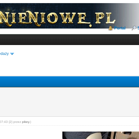
Portal
edaży
07:43 {2} przez
pikey
.)