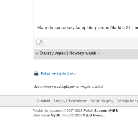
Mam do sprzedaży kompletną lampę Aladdin 21 , bę
«
Starszy wątek
|
Nowszy wątek
»
Pokaż wersję do druku
Użytkownicy przeglądający ten wątek: 1 gości
Kontakt
Lampy Ciśnieniowe
Wróć do góry
Wersja bez g
Polskie tłumaczenie © 2007-2026
Polski Support MyBB
Silnik forum
MyBB
, © 2002-2026
MyBB Group
.